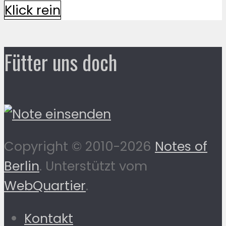
Klick rein
Fütter uns doch
Copyright © 2010-2026
Notes of
Berlin
. Unterstützt vom
WebQuartier
.
Kontakt