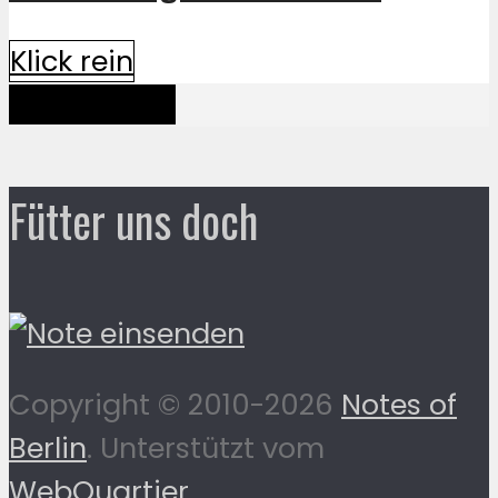
Klick rein
Mehr davon
Fütter uns doch
Copyright © 2010-2026
Notes of
Berlin
. Unterstützt vom
WebQuartier
.