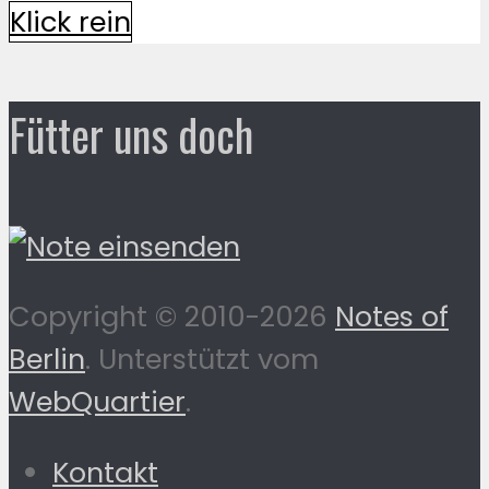
Klick rein
Fütter uns doch
Copyright © 2010-2026
Notes of
Berlin
. Unterstützt vom
WebQuartier
.
Kontakt