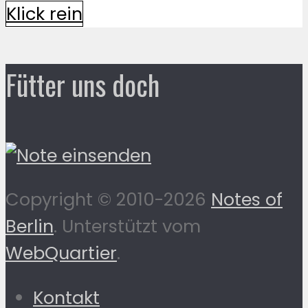
Klick rein
Fütter uns doch
Copyright © 2010-2026
Notes of
Berlin
. Unterstützt vom
WebQuartier
.
Kontakt