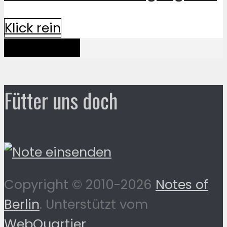
Klick rein
Mehr davon
Fütter uns doch
Copyright © 2010-2026
Notes of
Berlin
. Unterstützt vom
WebQuartier
.