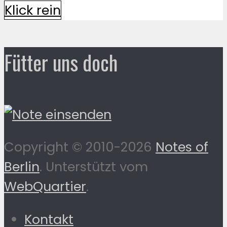
Klick rein
Fütter uns doch
Copyright © 2010-2026
Notes of
Berlin
. Unterstützt vom
WebQuartier
.
Kontakt