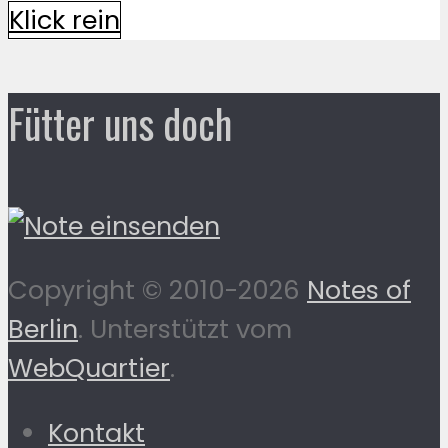
Klick rein
Fütter uns doch
Copyright © 2010-2026
Notes of
Berlin
. Unterstützt vom
WebQuartier
.
Kontakt