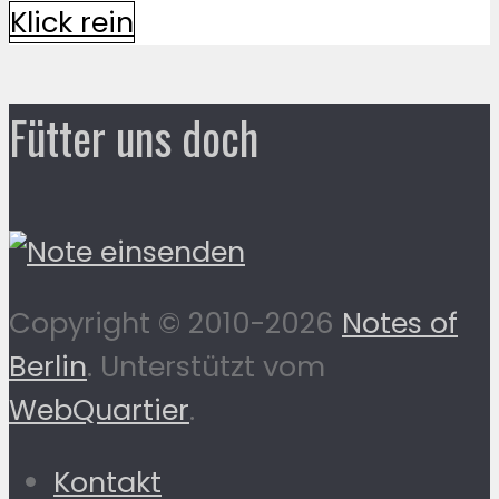
Klick rein
Fütter uns doch
Copyright © 2010-2026
Notes of
Berlin
. Unterstützt vom
WebQuartier
.
Kontakt