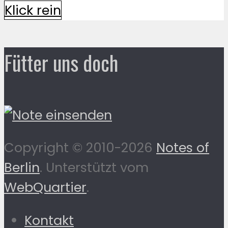
Klick rein
Fütter uns doch
Copyright © 2010-2026
Notes of
Berlin
. Unterstützt vom
WebQuartier
.
Kontakt