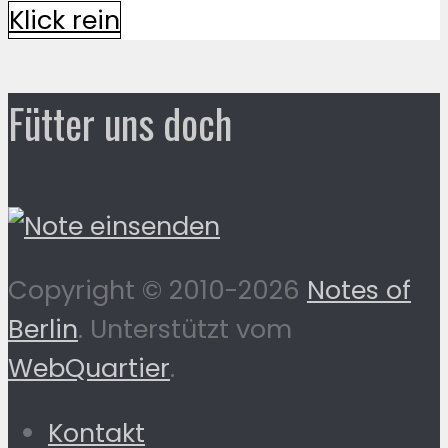
Klick rein
Fütter uns doch
Copyright © 2010-2026
Notes of
Berlin
. Unterstützt vom
WebQuartier
.
Kontakt