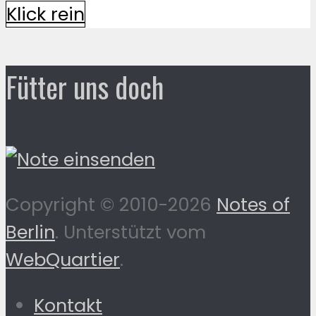
Klick rein
Fütter uns doch
Copyright © 2010-2026
Notes of
Berlin
. Unterstützt vom
WebQuartier
.
Kontakt