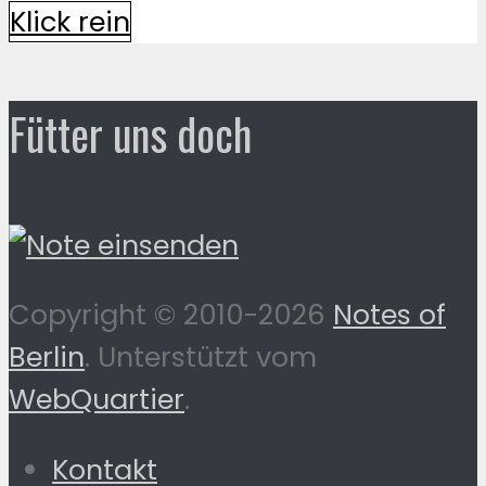
Klick rein
Fütter uns doch
Copyright © 2010-2026
Notes of
Berlin
. Unterstützt vom
WebQuartier
.
Kontakt