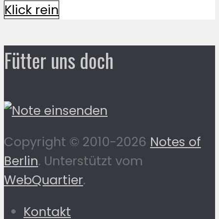
Klick rein
Fütter uns doch
Copyright © 2010-2026
Notes of
Berlin
. Unterstützt vom
WebQuartier
.
Kontakt