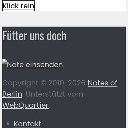
Klick rein
Fütter uns doch
Copyright © 2010-2026
Notes of
Berlin
. Unterstützt vom
WebQuartier
.
Kontakt