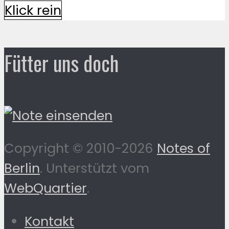
Klick rein
Fütter uns doch
Copyright © 2010-2026
Notes of
Berlin
. Unterstützt vom
WebQuartier
.
Kontakt