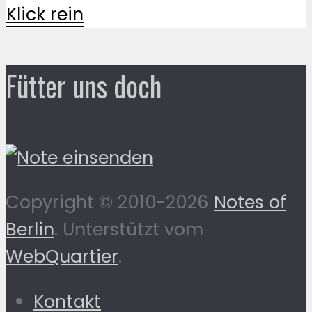
Klick rein
Fütter uns doch
Copyright © 2010-2026
Notes of
Berlin
. Unterstützt vom
WebQuartier
.
Kontakt