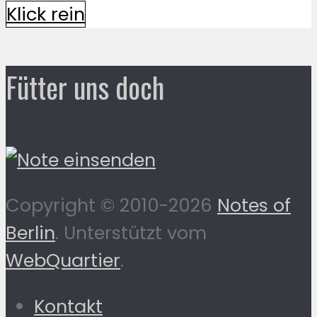
Klick rein
Fütter uns doch
Copyright © 2010-2026
Notes of
Berlin
. Unterstützt vom
WebQuartier
.
Kontakt