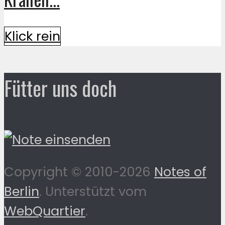
Klick rein
Fütter uns doch
Copyright © 2010-2026
Notes of
Berlin
. Unterstützt vom
WebQuartier
.