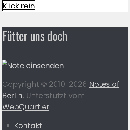
Klick rein
Fütter uns doch
Copyright © 2010-2026
Notes of
Berlin
. Unterstützt vom
WebQuartier
.
Kontakt