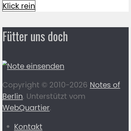
Klick rein
Fütter uns doch
Copyright © 2010-2026
Notes of
Berlin
. Unterstützt vom
WebQuartier
.
Kontakt