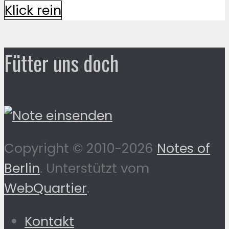
Klick rein
Fütter uns doch
Copyright © 2010-2026
Notes of
Berlin
. Unterstützt vom
WebQuartier
.
Kontakt