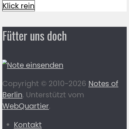
Klick rein
Fütter uns doch
Copyright © 2010-2026
Notes of
Berlin
. Unterstützt vom
WebQuartier
.
Kontakt