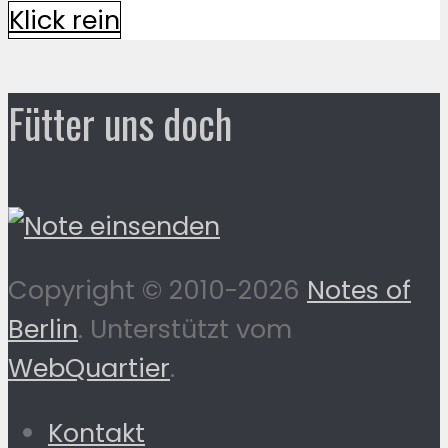
Klick rein
Fütter uns doch
Copyright © 2010-2026
Notes of
Berlin
. Unterstützt vom
WebQuartier
.
Kontakt