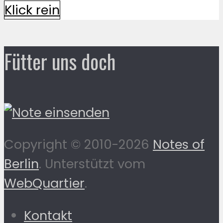
Klick rein
Fütter uns doch
Copyright © 2010-2026
Notes of
Berlin
. Unterstützt vom
WebQuartier
.
Kontakt