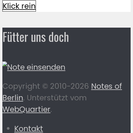
Klick rein
Fütter uns doch
Copyright © 2010-2026
Notes of
Berlin
. Unterstützt vom
WebQuartier
.
Kontakt