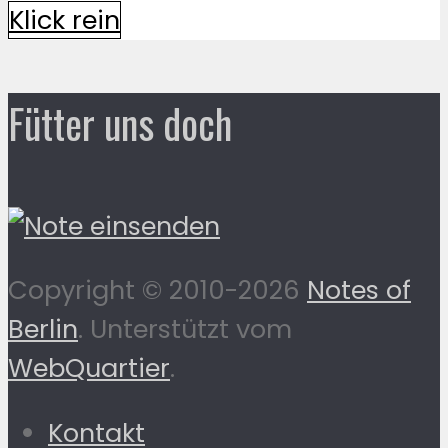
Klick rein
Fütter uns doch
Copyright © 2010-2026
Notes of
Berlin
. Unterstützt vom
WebQuartier
.
Kontakt