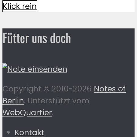
Klick rein
Fütter uns doch
Copyright © 2010-2026
Notes of
Berlin
. Unterstützt vom
WebQuartier
.
Kontakt