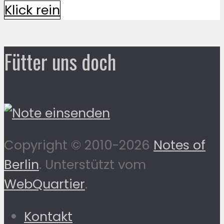
Klick rein
Fütter uns doch
Copyright © 2010-2026
Notes of
Berlin
. Unterstützt vom
WebQuartier
.
Kontakt