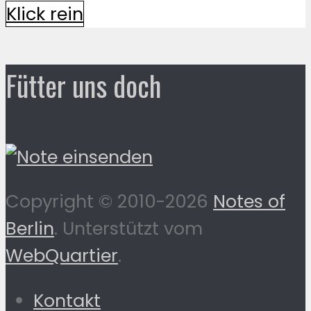
Klick rein
Fütter uns doch
Copyright © 2010-2026
Notes of
Berlin
. Unterstützt vom
WebQuartier
.
Kontakt