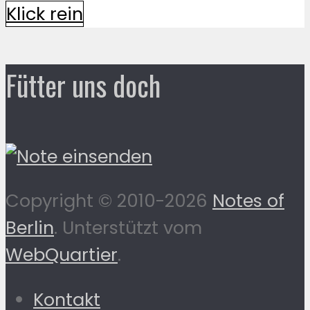
Klick rein
Fütter uns doch
Copyright © 2010-2026
Notes of
Berlin
. Unterstützt vom
WebQuartier
.
Kontakt