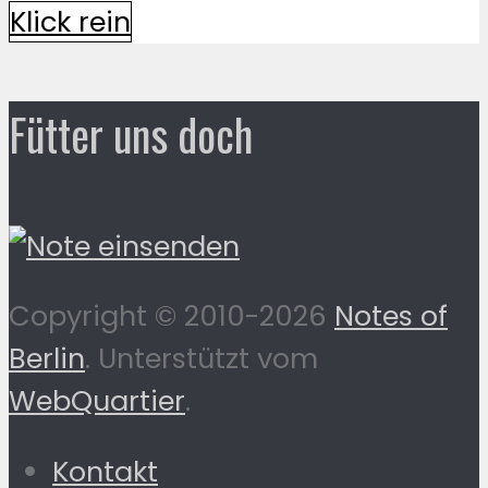
Klick rein
Fütter uns doch
Copyright © 2010-2026
Notes of
Berlin
. Unterstützt vom
WebQuartier
.
Kontakt