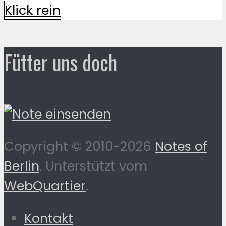
Klick rein
Fütter uns doch
Copyright © 2010-2026
Notes of
Berlin
. Unterstützt vom
WebQuartier
.
Kontakt