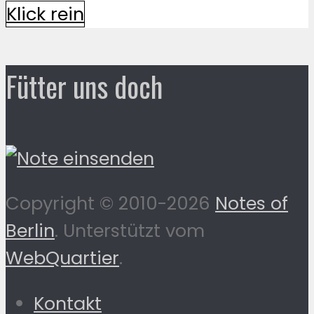
Klick rein
Fütter uns doch
Copyright © 2010-2026
Notes of
Berlin
. Unterstützt vom
WebQuartier
.
Kontakt