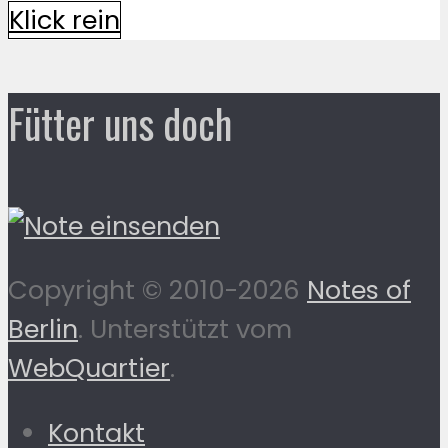
Klick rein
Fütter uns doch
Copyright © 2010-2026
Notes of
Berlin
. Unterstützt vom
WebQuartier
.
Kontakt