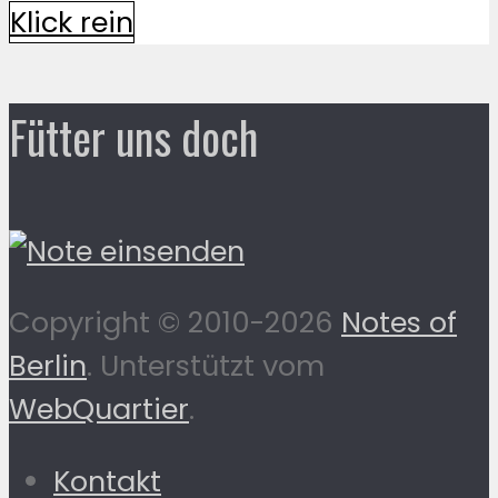
Klick rein
Fütter uns doch
Copyright © 2010-2026
Notes of
Berlin
. Unterstützt vom
WebQuartier
.
Kontakt