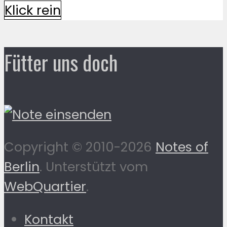
Klick rein
Fütter uns doch
Copyright © 2010-2026
Notes of
Berlin
. Unterstützt vom
WebQuartier
.
Kontakt