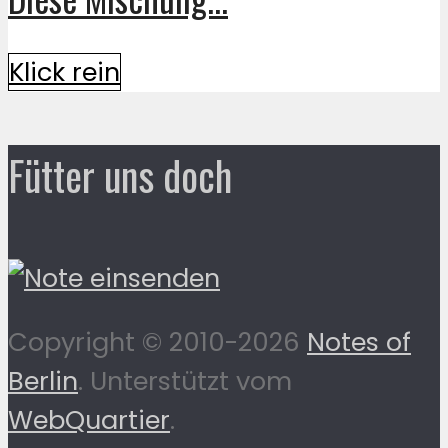
Klick rein
Fütter uns doch
Copyright © 2010-2026
Notes of
Berlin
. Unterstützt vom
WebQuartier
.