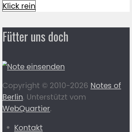
Klick rein
Fütter uns doch
Copyright © 2010-2026
Notes of
Berlin
. Unterstützt vom
WebQuartier
.
Kontakt