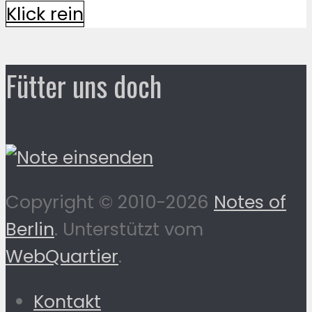
Klick rein
Fütter uns doch
Copyright © 2010-2026
Notes of
Berlin
. Unterstützt vom
WebQuartier
.
Kontakt