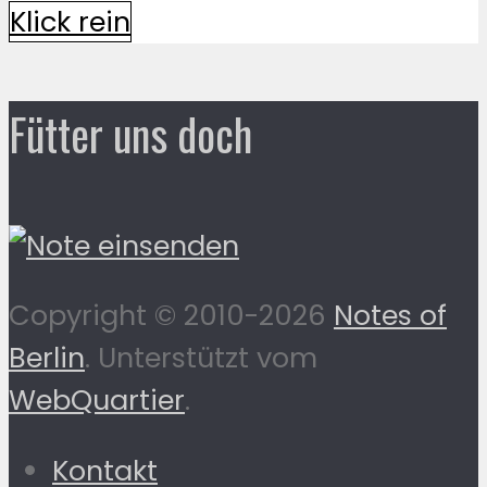
Klick rein
Fütter uns doch
Copyright © 2010-2026
Notes of
Berlin
. Unterstützt vom
WebQuartier
.
Kontakt