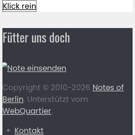
Klick rein
Fütter uns doch
Copyright © 2010-2026
Notes of
Berlin
. Unterstützt vom
WebQuartier
.
Kontakt