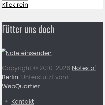
Klick rein
Fütter uns doch
Copyright © 2010-2026
Notes of
Berlin
. Unterstützt vom
WebQuartier
.
Kontakt