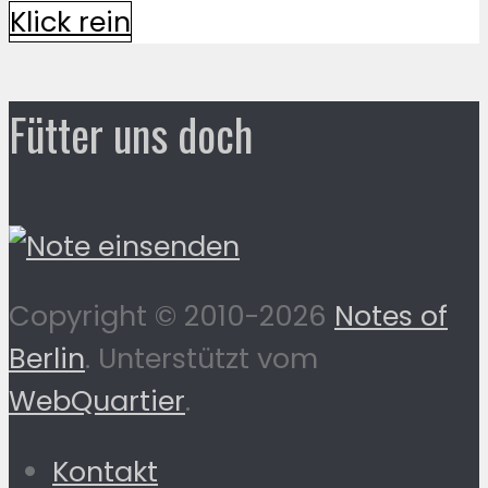
Klick rein
Fütter uns doch
Copyright © 2010-2026
Notes of
Berlin
. Unterstützt vom
WebQuartier
.
Kontakt