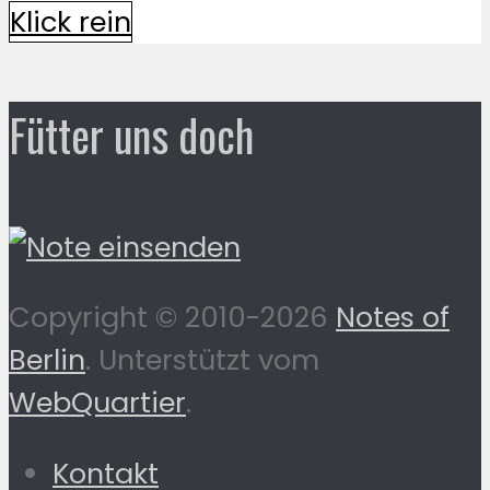
Klick rein
Fütter uns doch
Copyright © 2010-2026
Notes of
Berlin
. Unterstützt vom
WebQuartier
.
Kontakt