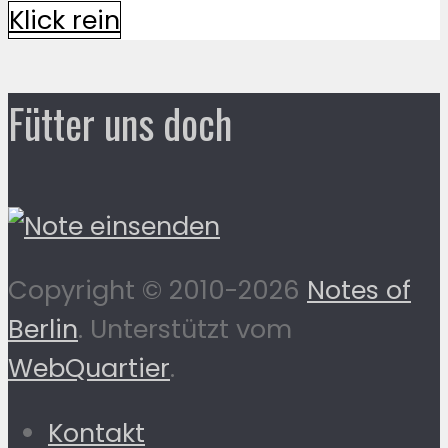
Klick rein
Fütter uns doch
Copyright © 2010-2026
Notes of
Berlin
. Unterstützt vom
WebQuartier
.
Kontakt