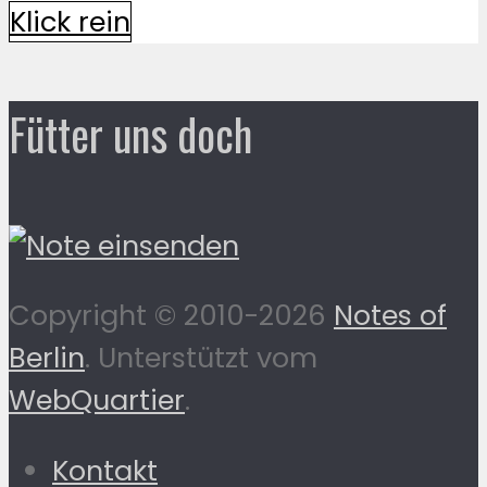
Klick rein
Fütter uns doch
Copyright © 2010-2026
Notes of
Berlin
. Unterstützt vom
WebQuartier
.
Kontakt