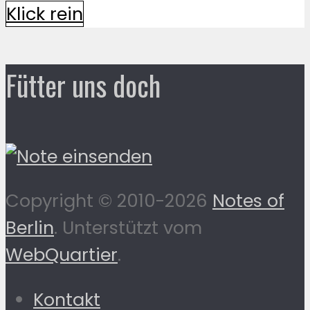
Klick rein
Fütter uns doch
Copyright © 2010-2026
Notes of
Berlin
. Unterstützt vom
WebQuartier
.
Kontakt