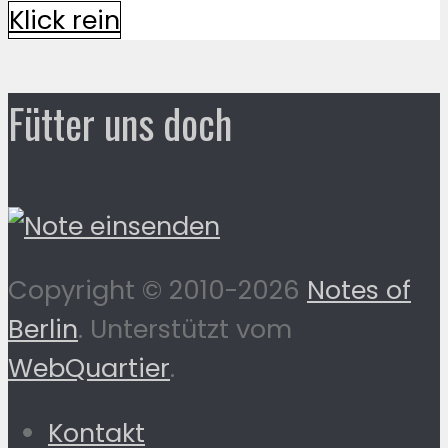
Klick rein
Fütter uns doch
Copyright © 2010-2026
Notes of
Berlin
. Unterstützt vom
WebQuartier
.
Kontakt