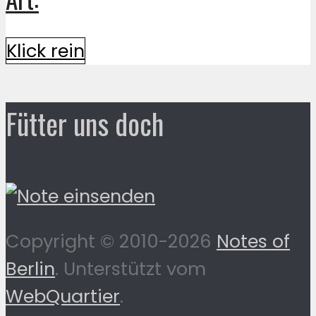
Klick rein
Fütter uns doch
Copyright © 2010-2026
Notes of
Berlin
. Unterstützt vom
WebQuartier
.