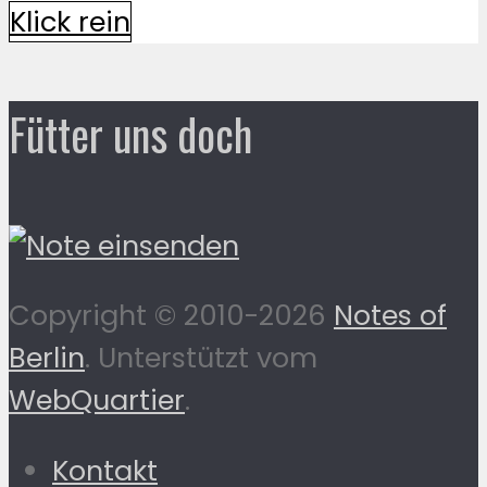
Klick rein
Fütter uns doch
Copyright © 2010-2026
Notes of
Berlin
. Unterstützt vom
WebQuartier
.
Kontakt